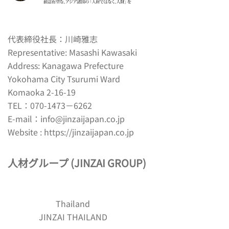
代表締役社長：川崎雅志
Representative: Masashi Kawasaki
Address: Kanagawa Prefecture
Yokohama City Tsurumi Ward
Komaoka 2-16-19
TEL：
070-1473－6262
E-mail：
info@jinzaijapan.co.jp
Website :
https://jinzaijapan.co.jp
人材グループ (JINZAI GROUP)
Thailand
JINZAI THAILAND