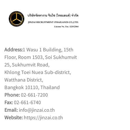
Address:
1 Wasu 1 Building, 15th
Floor, Room 1503, Soi Sukhumvit
25, Sukhumvit Road,
Khlong Toei Nuea Sub-district,
Watthana District,
Bangkok 10110, Thailand
Phone:
02-661-7200
Fax:
02-661-6740
Email:
info@jinzai.co.th
Website:
https://jinzai.co.th