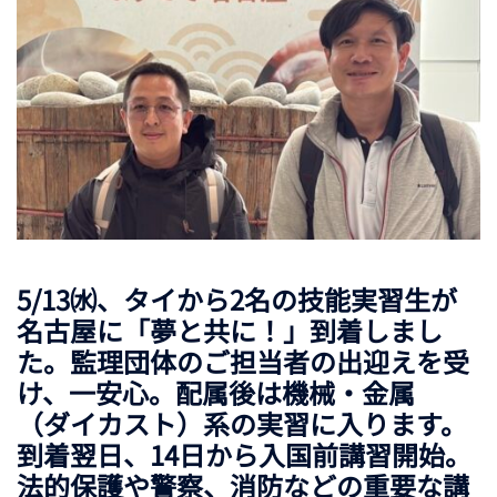
5/13
㈬、タイから
2
名の技能実習生が
名古屋に「夢と共に！」到着しまし
た。監理団体のご担当者の出迎えを受
け、一安心。配属後は機械・金属
（ダイカスト）系の実習に入ります。
到着翌日、
14
日から入国前講習開始。
法的保護や警察、消防などの重要な講