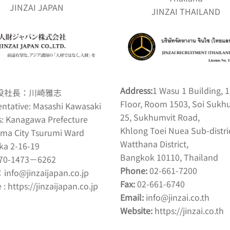
JINZAI JAPAN
JINZAI THAILAND
Address:
1 Wasu 1 Building, 
役社長：川崎雅志
Floor, Room 1503, Soi Sukh
ntative: Masashi Kawasaki
25, Sukhumvit Road,
s: Kanagawa Prefecture
Khlong Toei Nuea Sub-distric
ma City Tsurumi Ward
Watthana District,
a 2-16-19
Bangkok 10110, Thailand
70-1473－6262
Phone:
02-661-7200
：
info@jinzaijapan.co.jp
Fax:
02-661-6740
 :
https://jinzaijapan.co.jp
Email:
info@jinzai.co.th
Website:
https://jinzai.co.th