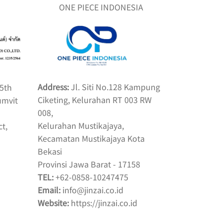
ONE PIECE INDONESIA
Address:
Jl. Siti No.128 Kampung
15th
Ciketing, Kelurahan RT 003 RW
umvit
008,
Kelurahan Mustikajaya,
t,
Kecamatan Mustikajaya Kota
Bekasi
Provinsi Jawa Barat - 17158
TEL:
+62-0858-10247475
Email:
info@jinzai.co.id
Website:
https://jinzai.co.id